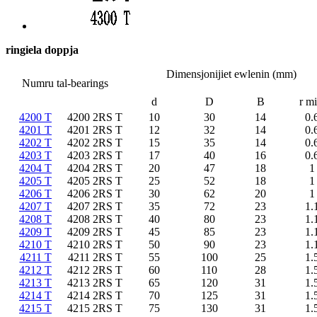
ringiela doppja
Dimensjonijiet ewlenin (mm)
Numru tal-bearings
d
D
B
r mi
4200 T
4200 2RS T
10
30
14
0.
4201 T
4201 2RS T
12
32
14
0.
4202 T
4202 2RS T
15
35
14
0.
4203 T
4203 2RS ​​T
17
40
16
0.
4204 T
4204 2RS T
20
47
18
1
4205 T
4205 2RS T
25
52
18
1
4206 T
4206 2RS T
30
62
20
1
4207 T
4207 2RS T
35
72
23
1.
4208 T
4208 2RS T
40
80
23
1.
4209 T
4209 2RS T
45
85
23
1.
4210 T
4210 2RS T
50
90
23
1.
4211 T
4211 2RS T
55
100
25
1.
4212 T
4212 2RS T
60
110
28
1.
4213 T
4213 2RS ​​T
65
120
31
1.
4214 T
4214 2RS T
70
125
31
1.
4215 T
4215 2RS T
75
130
31
1.