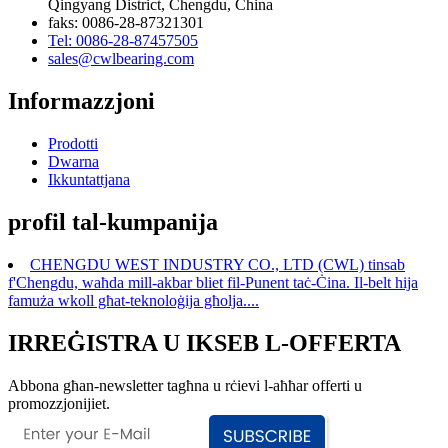
Qingyang District, Chengdu, China
faks: 0086-28-87321301
Tel: 0086-28-87457505
sales@cwlbearing.com
Informazzjoni
Prodotti
Dwarna
Ikkuntattjana
profil tal-kumpanija
CHENGDU WEST INDUSTRY CO., LTD (CWL) tinsab
f'Chengdu, waħda mill-akbar bliet fil-Punent taċ-Ċina. Il-belt hija
famuża wkoll għat-teknoloġija għolja....
IRREĠISTRA U IKSEB L-OFFERTA
Abbona għan-newsletter tagħna u rċievi l-aħħar offerti u
promozzjonijiet.