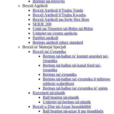
Berings tal-ferrovija
Boxxli Agrikoli
Boxxli Agrikoli b'Toqba Tonda
Boxxli Agrikoli b'Toqba Kwadra
Boxxli Agrikoli tas-Serje Hex Bore
SERJE 200
Unità tat-Trunnion tal-Ħdim tal-Ħdim
Unitajiet taċ-ċentru agrikolu
Partijiet agrikoli
Berings agrikoli mhux standard
Boxxli ta' Materjal Speċjali
Boxxli taċ-Ċeramika
Berings tal-ballun ta' kuntatt angolari taċ-
ċeramika
Berings tal-ballun tal-kanal fond taċ-
ċeramika
Berings taċ-ċeramika
Berings tal-ballun taċ-ċeramika li jallinjaw
ruħhom waħedhom
Berings tal-ballun taċ-ċeramika ta' spinta
Kuxxinett tal-plastik
Ball bearing tal-plastik
Unitajiet tal-berings tal-plastik
Boxxli u Djar tal-Azzar Inossidabbli
Ball bearing tal-azzar li ma jissaddadx