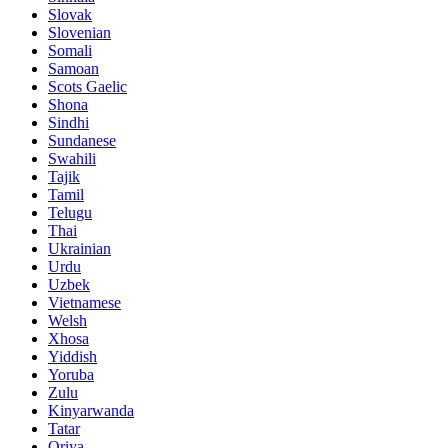
Slovak
Slovenian
Somali
Samoan
Scots Gaelic
Shona
Sindhi
Sundanese
Swahili
Tajik
Tamil
Telugu
Thai
Ukrainian
Urdu
Uzbek
Vietnamese
Welsh
Xhosa
Yiddish
Yoruba
Zulu
Kinyarwanda
Tatar
Oriya