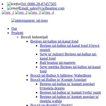
Tel: 0086-28-87457505
Email: sales@cwlbearing.com
Dar
Prodotti
Boxxli Industrijali
Berings tal-ballun tal-kanal fond
Berings tal-ballun tal-kanal fond b'żewġ
ringieli
Serje ta' pulzieri Berings tal-ballun tal-
kanal fond
Ball bearing tal-manjeto
Serje metrika Berings tal-ballun tal-kanal
fond
Boxxli tal-Ballun li Jallinjaw Waħedhom
Boxxli tal-Ballun ta' Kuntatt Angolari
Berings tal-ballun ta' kuntatt angolari
b'ringiela doppja
Berings tal-ballun ta' kuntatt b'erba' punti
Berings tal-ballun ta' kuntatt angolari ta'
ringiela waħda
Boxxli tar-Rombli Ċilindriċi