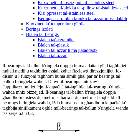
Kuxxinett tal-inserzjoni tal-istainless steel
Kuxxinett tal-blokka tal-pillow tal-istainless steel
Kisi ppressat tal-istainless steel
Berings tar-romblu koniku tal-azzar inossidabbli
Kuxxinett ta' temperatura għolja
Berings iżolati
Blalen tal-berings
Blalen taċ-ċeramika
Blalen tal-plastik
Blalen tal-azzar li ma jissaddadx
Blalen tal-azzar
Il-bearings tal-ballun b'ringiela doppja huma adattati għal tagħbijiet
radjali medji u tagħbijiet assjali żgħar fiż-żewġ direzzjonijiet. Id-
disinn u l-funzjoni tagħhom huma simili għal par ta' bearings tal-
ballun b'ringiela waħda. Dawn il-bearings jintużaw
f'applikazzjonijiet fejn il-kapaċità tat-tagħbija tal-bearing b'ringiela
waħda mhix biżżejjed. Il-bearings tal-ballun b'ringiela doppja
għandhom l-istess dijametru ta' barra u dijametru tat-toqba bħall-
bearings b'ringiela waħda, iżda huma usa' u għandhom kapaċità ta'
tagħbija sinifikament ogħla mill-bearings tal-ballun b'ringiela waħda
tas-serje 62 u 63.