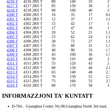
4216 T
4216 2RS T
80
140
33
2
4217 T
4217 2RS T
85
150
36
2
4218 T
4218 2RS T
90
160
40
2
4300 T
4300 2RS T
10
35
17
0.
4301 T
4301 2RS T
12
37
17
1.
4302 T
4302 2RS T
15
42
17
1
4303 T
4303 2RS ​​T
17
47
19
1
4304 T
4304 2RS T
20
52
21
1.
4305 T
4305 2RS T
25
62
24
1.
4306 T
4306 2RS T
30
72
27
1.
4307 T
4307 2RS T
35
80
31
1.
4308 T
4308 2RS T
40
90
33
1.
4309 T
4309 2RS T
45
100
36
1.
4310 T
4310 2RS T
50
110
40
2
4311 T
4311 2RS T
55
120
43
2
4312 T
4312 2RS T
60
130
46
2.
4313 T
4313 2RS ​​T
65
140
48
2.
4314 T
4314 2RS T
70
150
51
2.
4315 T
4315 2RS T
75
160
55
2.
4316 T
4316 2RS T
80
170
58
3
INFORMAZZJONI TA' KUNTATT
D-704，Guanghua Center, No.98,Guanghua North 3rd road,