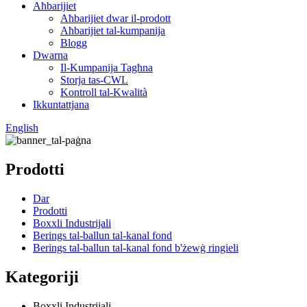
Aħbarijiet
Aħbarijiet dwar il-prodott
Aħbarijiet tal-kumpanija
Blogg
Dwarna
Il-Kumpanija Tagħna
Storja tas-CWL
Kontroll tal-Kwalità
Ikkuntattjana
English
Prodotti
Dar
Prodotti
Boxxli Industrijali
Berings tal-ballun tal-kanal fond
Berings tal-ballun tal-kanal fond b'żewġ ringieli
Kategoriji
Boxxli Industrijali