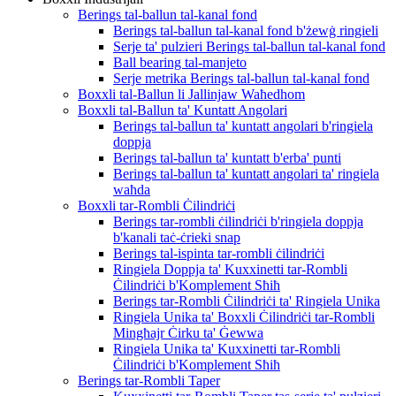
Berings tal-ballun tal-kanal fond
Berings tal-ballun tal-kanal fond b'żewġ ringieli
Serje ta' pulzieri Berings tal-ballun tal-kanal fond
Ball bearing tal-manjeto
Serje metrika Berings tal-ballun tal-kanal fond
Boxxli tal-Ballun li Jallinjaw Waħedhom
Boxxli tal-Ballun ta' Kuntatt Angolari
Berings tal-ballun ta' kuntatt angolari b'ringiela
doppja
Berings tal-ballun ta' kuntatt b'erba' punti
Berings tal-ballun ta' kuntatt angolari ta' ringiela
waħda
Boxxli tar-Rombli Ċilindriċi
Berings tar-rombli ċilindriċi b'ringiela doppja
b'kanali taċ-ċrieki snap
Berings tal-ispinta tar-rombli ċilindriċi
Ringiela Doppja ta' Kuxxinetti tar-Rombli
Ċilindriċi b'Komplement Sħiħ
Berings tar-Rombli Ċilindriċi ta' Ringiela Unika
Ringiela Unika ta' Boxxli Ċilindriċi tar-Rombli
Mingħajr Ċirku ta' Ġewwa
Ringiela Unika ta' Kuxxinetti tar-Rombli
Ċilindriċi b'Komplement Sħiħ
Berings tar-Rombli Taper