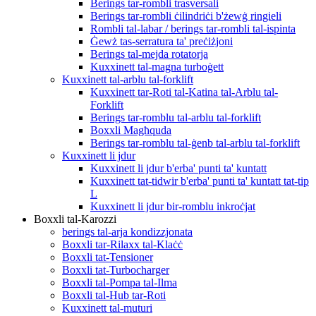
Berings tar-rombli trasversali
Berings tar-rombli ċilindriċi b'żewġ ringieli
Rombli tal-labar / berings tar-rombli tal-ispinta
Ġewż tas-serratura ta' preċiżjoni
Berings tal-mejda rotatorja
Kuxxinett tal-magna turboġett
Kuxxinett tal-arblu tal-forklift
Kuxxinett tar-Roti tal-Katina tal-Arblu tal-
Forklift
Berings tar-romblu tal-arblu tal-forklift
Boxxli Magħquda
Berings tar-romblu tal-ġenb tal-arblu tal-forklift
Kuxxinett li jdur
Kuxxinett li jdur b'erba' punti ta' kuntatt
Kuxxinett tat-tidwir b'erba' punti ta' kuntatt tat-tip
L
Kuxxinett li jdur bir-romblu inkroċjat
Boxxli tal-Karozzi
berings tal-arja kondizzjonata
Boxxli tar-Rilaxx tal-Klaċċ
Boxxli tat-Tensioner
Boxxli tat-Turbocharger
Boxxli tal-Pompa tal-Ilma
Boxxli tal-Hub tar-Roti
Kuxxinett tal-muturi