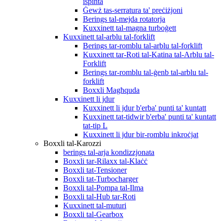
ispinta
Ġewż tas-serratura ta' preċiżjoni
Berings tal-mejda rotatorja
Kuxxinett tal-magna turboġett
Kuxxinett tal-arblu tal-forklift
Berings tar-romblu tal-arblu tal-forklift
Kuxxinett tar-Roti tal-Katina tal-Arblu tal-
Forklift
Berings tar-romblu tal-ġenb tal-arblu tal-
forklift
Boxxli Magħquda
Kuxxinett li jdur
Kuxxinett li jdur b'erba' punti ta' kuntatt
Kuxxinett tat-tidwir b'erba' punti ta' kuntatt
tat-tip L
Kuxxinett li jdur bir-romblu inkroċjat
Boxxli tal-Karozzi
berings tal-arja kondizzjonata
Boxxli tar-Rilaxx tal-Klaċċ
Boxxli tat-Tensioner
Boxxli tat-Turbocharger
Boxxli tal-Pompa tal-Ilma
Boxxli tal-Hub tar-Roti
Kuxxinett tal-muturi
Boxxli tal-Gearbox