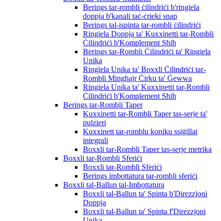
Berings tar-rombli ċilindriċi b'ringiela
doppja b'kanali taċ-ċrieki snap
Berings tal-ispinta tar-rombli ċilindriċi
Ringiela Doppja ta' Kuxxinetti tar-Rombli
Ċilindriċi b'Komplement Sħiħ
Berings tar-Rombli Ċilindriċi ta' Ringiela
Unika
Ringiela Unika ta' Boxxli Ċilindriċi tar-
Rombli Mingħajr Ċirku ta' Ġewwa
Ringiela Unika ta' Kuxxinetti tar-Rombli
Ċilindriċi b'Komplement Sħiħ
Berings tar-Rombli Taper
Kuxxinetti tar-Rombli Taper tas-serje ta'
pulzieri
Kuxxinett tar-romblu koniku ssiġillat
integrali
Boxxli tar-Rombli Taper tas-serje metrika
Boxxli tar-Rombli Sferiċi
Boxxli tar-Rombli Sferiċi
Berings imbottatura tar-rombli sferiċi
Boxxli tal-Ballun tal-Imbottatura
Boxxli tal-Ballun ta' Spinta b'Direzzjoni
Doppja
Boxxli tal-Ballun ta' Spinta f'Direzzjoni
Unika