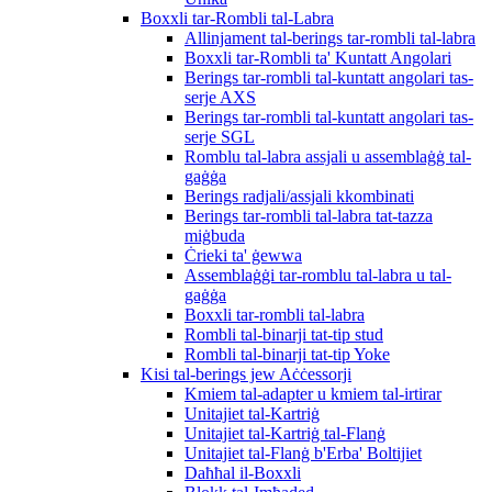
Boxxli tar-Rombli tal-Labra
Allinjament tal-berings tar-rombli tal-labra
Boxxli tar-Rombli ta' Kuntatt Angolari
Berings tar-rombli tal-kuntatt angolari tas-
serje AXS
Berings tar-rombli tal-kuntatt angolari tas-
serje SGL
Romblu tal-labra assjali u assemblaġġ tal-
gaġġa
Berings radjali/assjali kkombinati
Berings tar-rombli tal-labra tat-tazza
miġbuda
Ċrieki ta' ġewwa
Assemblaġġi tar-romblu tal-labra u tal-
gaġġa
Boxxli tar-rombli tal-labra
Rombli tal-binarji tat-tip stud
Rombli tal-binarji tat-tip Yoke
Kisi tal-berings jew Aċċessorji
Kmiem tal-adapter u kmiem tal-irtirar
Unitajiet tal-Kartriġ
Unitajiet tal-Kartriġ tal-Flanġ
Unitajiet tal-Flanġ b'Erba' Boltijiet
Daħħal il-Boxxli