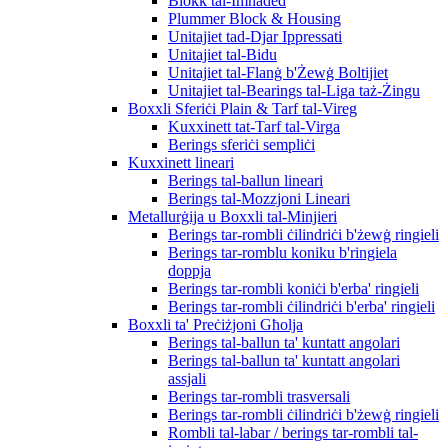
Blokk tal-Imħaded
Plummer Block & Housing
Unitajiet tad-Djar Ippressati
Unitajiet tal-Bidu
Unitajiet tal-Flanġ b'Żewġ Boltijiet
Unitajiet tal-Bearings tal-Liga taż-Żingu
Boxxli Sferiċi Plain & Tarf tal-Vireg
Kuxxinett tat-Tarf tal-Virga
Berings sferiċi sempliċi
Kuxxinett lineari
Berings tal-ballun lineari
Berings tal-Mozzjoni Lineari
Metallurġija u Boxxli tal-Minjieri
Berings tar-rombli ċilindriċi b'żewġ ringieli
Berings tar-romblu koniku b'ringiela
doppja
Berings tar-rombli koniċi b'erba' ringieli
Berings tar-rombli ċilindriċi b'erba' ringieli
Boxxli ta' Preċiżjoni Għolja
Berings tal-ballun ta' kuntatt angolari
Berings tal-ballun ta' kuntatt angolari
assjali
Berings tar-rombli trasversali
Berings tar-rombli ċilindriċi b'żewġ ringieli
Rombli tal-labar / berings tar-rombli tal-