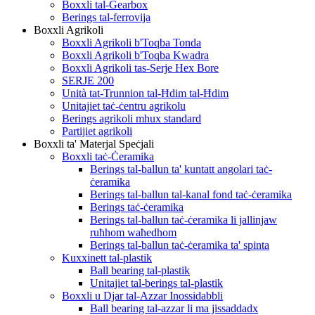
Boxxli tal-Gearbox
Berings tal-ferrovija
Boxxli Agrikoli
Boxxli Agrikoli b'Toqba Tonda
Boxxli Agrikoli b'Toqba Kwadra
Boxxli Agrikoli tas-Serje Hex Bore
SERJE 200
Unità tat-Trunnion tal-Ħdim tal-Ħdim
Unitajiet taċ-ċentru agrikolu
Berings agrikoli mhux standard
Partijiet agrikoli
Boxxli ta' Materjal Speċjali
Boxxli taċ-Ċeramika
Berings tal-ballun ta' kuntatt angolari taċ-
ċeramika
Berings tal-ballun tal-kanal fond taċ-ċeramika
Berings taċ-ċeramika
Berings tal-ballun taċ-ċeramika li jallinjaw
ruħhom waħedhom
Berings tal-ballun taċ-ċeramika ta' spinta
Kuxxinett tal-plastik
Ball bearing tal-plastik
Unitajiet tal-berings tal-plastik
Boxxli u Djar tal-Azzar Inossidabbli
Ball bearing tal-azzar li ma jissaddadx