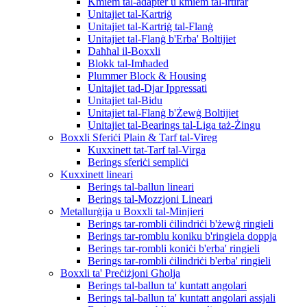
Kmiem tal-adapter u kmiem tal-irtirar
Unitajiet tal-Kartriġ
Unitajiet tal-Kartriġ tal-Flanġ
Unitajiet tal-Flanġ b'Erba' Boltijiet
Daħħal il-Boxxli
Blokk tal-Imħaded
Plummer Block & Housing
Unitajiet tad-Djar Ippressati
Unitajiet tal-Bidu
Unitajiet tal-Flanġ b'Żewġ Boltijiet
Unitajiet tal-Bearings tal-Liga taż-Żingu
Boxxli Sferiċi Plain & Tarf tal-Vireg
Kuxxinett tat-Tarf tal-Virga
Berings sferiċi sempliċi
Kuxxinett lineari
Berings tal-ballun lineari
Berings tal-Mozzjoni Lineari
Metallurġija u Boxxli tal-Minjieri
Berings tar-rombli ċilindriċi b'żewġ ringieli
Berings tar-romblu koniku b'ringiela doppja
Berings tar-rombli koniċi b'erba' ringieli
Berings tar-rombli ċilindriċi b'erba' ringieli
Boxxli ta' Preċiżjoni Għolja
Berings tal-ballun ta' kuntatt angolari
Berings tal-ballun ta' kuntatt angolari assjali