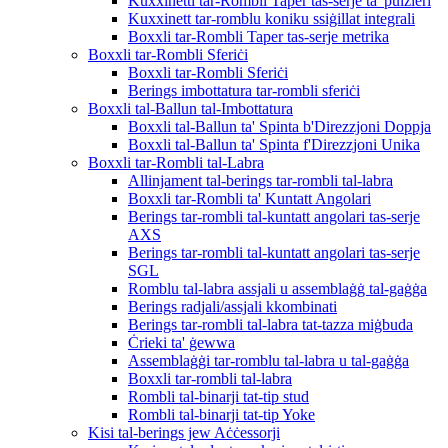
Kuxxinetti tar-Rombli Taper tas-serje ta' pulzieri
Kuxxinett tar-romblu koniku ssiġillat integrali
Boxxli tar-Rombli Taper tas-serje metrika
Boxxli tar-Rombli Sferiċi
Boxxli tar-Rombli Sferiċi
Berings imbottatura tar-rombli sferiċi
Boxxli tal-Ballun tal-Imbottatura
Boxxli tal-Ballun ta' Spinta b'Direzzjoni Doppja
Boxxli tal-Ballun ta' Spinta f'Direzzjoni Unika
Boxxli tar-Rombli tal-Labra
Allinjament tal-berings tar-rombli tal-labra
Boxxli tar-Rombli ta' Kuntatt Angolari
Berings tar-rombli tal-kuntatt angolari tas-serje
AXS
Berings tar-rombli tal-kuntatt angolari tas-serje
SGL
Romblu tal-labra assjali u assemblaġġ tal-gaġġa
Berings radjali/assjali kkombinati
Berings tar-rombli tal-labra tat-tazza miġbuda
Ċrieki ta' ġewwa
Assemblaġġi tar-romblu tal-labra u tal-gaġġa
Boxxli tar-rombli tal-labra
Rombli tal-binarji tat-tip stud
Rombli tal-binarji tat-tip Yoke
Kisi tal-berings jew Aċċessorji