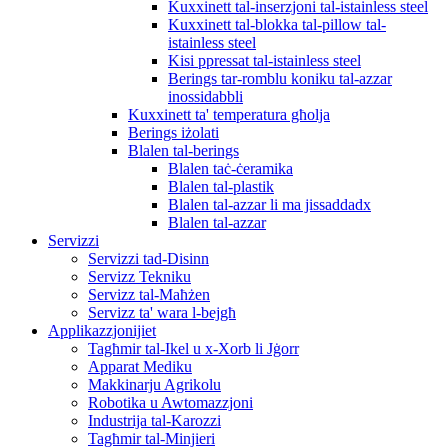
Kuxxinett tal-inserzjoni tal-istainless steel
Kuxxinett tal-blokka tal-pillow tal-
istainless steel
Kisi ppressat tal-istainless steel
Berings tar-romblu koniku tal-azzar
inossidabbli
Kuxxinett ta' temperatura għolja
Berings iżolati
Blalen tal-berings
Blalen taċ-ċeramika
Blalen tal-plastik
Blalen tal-azzar li ma jissaddadx
Blalen tal-azzar
Servizzi
Servizzi tad-Disinn
Servizz Tekniku
Servizz tal-Maħżen
Servizz ta' wara l-bejgħ
Applikazzjonijiet
Tagħmir tal-Ikel u x-Xorb li Jġorr
Apparat Mediku
Makkinarju Agrikolu
Robotika u Awtomazzjoni
Industrija tal-Karozzi
Tagħmir tal-Minjieri