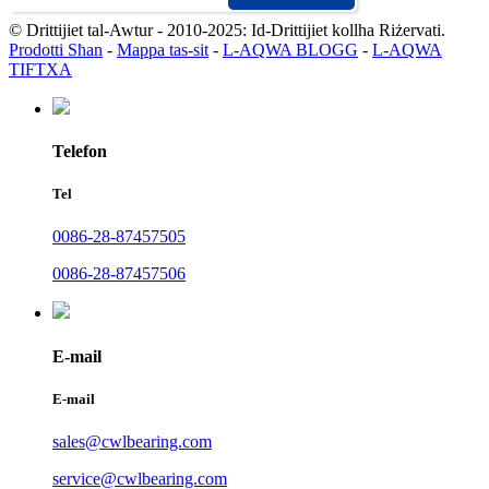
© Drittijiet tal-Awtur - 2010-2025: Id-Drittijiet kollha Riżervati.
Prodotti Sħan
-
Mappa tas-sit
-
L-AQWA BLOGG
-
L-AQWA
TIFTXA
Telefon
Tel
0086-28-87457505
0086-28-87457506
E-mail
E-mail
sales@cwlbearing.com
service@cwlbearing.com